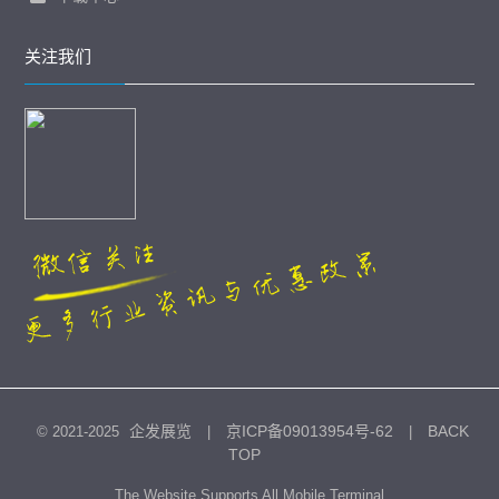
关注我们
企发展览
京ICP备09013954号-62
BACK
© 2021-2025
|
|
TOP
The Website Supports All Mobile Terminal