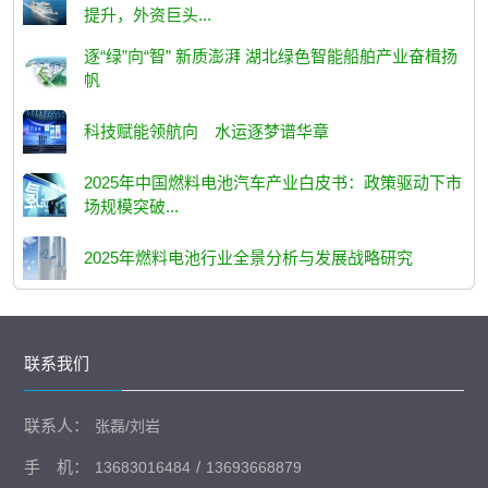
提升，外资巨头...
逐“绿”向“智” 新质澎湃 湖北绿色智能船舶产业奋楫扬
帆
科技赋能领航向 水运逐梦谱华章
2025年中国燃料电池汽车产业白皮书：政策驱动下市
场规模突破...
2025年燃料电池行业全景分析与发展战略研究
联系我们
联系人：
张磊/刘岩
手 机：
/
13683016484
13693668879