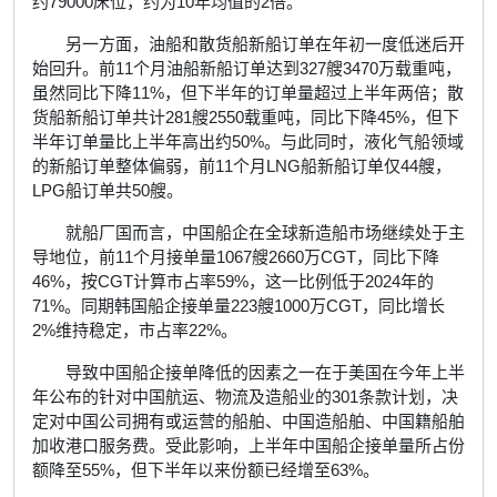
约79000床位，约为10年均值的2倍。
另一方面，油船和散货船新船订单在年初一度低迷后开
始回升。前11个月油船新船订单达到327艘3470万载重吨，
虽然同比下降11%，但下半年的订单量超过上半年两倍；散
货船新船订单共计281艘2550载重吨，同比下降45%，但下
半年订单量比上半年高出约50%。与此同时，液化气船领域
的新船订单整体偏弱，前11个月LNG船新船订单仅44艘，
LPG船订单共50艘。
就船厂国而言，中国船企在全球新造船市场继续处于主
导地位，前11个月接单量1067艘2660万CGT，同比下降
46%，按CGT计算市占率59%，这一比例低于2024年的
71%。同期韩国船企接单量223艘1000万CGT，同比增长
2%维持稳定，市占率22%。
导致中国船企接单降低的因素之一在于美国在今年上半
年公布的针对中国航运、物流及造船业的301条款计划，决
定对中国公司拥有或运营的船舶、中国造船舶、中国籍船舶
加收港口服务费。受此影响，上半年中国船企接单量所占份
额降至55%，但下半年以来份额已经增至63%。