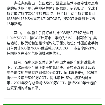
克拉克森指出，美国政策、监管及技术不确定性以及高
企的新造船价格仍在抑制整体订船意愿。尽管如此，全球手
持订单维持在2024年底的高位，截至12月初手持订单共计
6368艘4.199亿载重吨1.710亿CGT，按CGT计算创下过去
15年新高。
其中，中国船企手持订单共计4083艘2.874亿载重吨
1.046亿CGT，按CGT计算市占率约为61%，中国船企在集
装箱船、散货船和油船领域均处于领先地位；韩国船企手持
订单共计695艘7600万载重吨3530万CGT，市占率约21%，
韩国船企在液化气船领域占据优势。
目前，在庞大的交付计划与中国为主的产能扩建推动
下，全球造船业产量正处于扩张阶段。克拉克森预计2025
年全球造船产量将达到4350万CGT，同比增长6%；2026年
将进一步增至5010万CGT，同比增长15%。初步预测显
示，2027年交付总量将达5400万CGT，接近2010年代造船
业繁荣期的峰值水平。