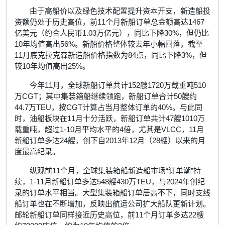
由于高船价以及绿色技术配置提升资本开支，新造船投
资额仍处于历史高位，前11个月新船订单总金额高达1467
亿美元（约合人民币1.03万亿元），同比下降30%，但仍比
10年均值高出56%。新船价格整体较去年小幅回落，截至
11月底克拉克森新造船价格指数为84点，同比下降3%，但
较10年均值高出25%。
今年11月，全球新船订单共计152艘1720万载重吨510
万CGT；其中集装箱船继续领跑，新船订单合计50艘约
44.7万TEU，按CGT计算占当月整体订单的40%。与此同
时，油船板块在11月十分活跃，新船订单共计47艘1010万
载重吨，超过1-10月平均水平的4倍，尤其是VLCC，11月
新船订单多达24艘，创下自2013年12月（28艘）以来的月
度最高纪录。
纵观前11个月，全球集装箱船新造船市场“订单潮”持
续，1-11月新船订单多达548艘430万TEU，与2024年创纪
录的订单水平相当。大型集装箱船订单居高不下，同时支线
船订单也在不断增加，反映出航运公司扩大船队更新计划。
邮轮新船订单同样接近历史高位，前11个月订单多达22艘