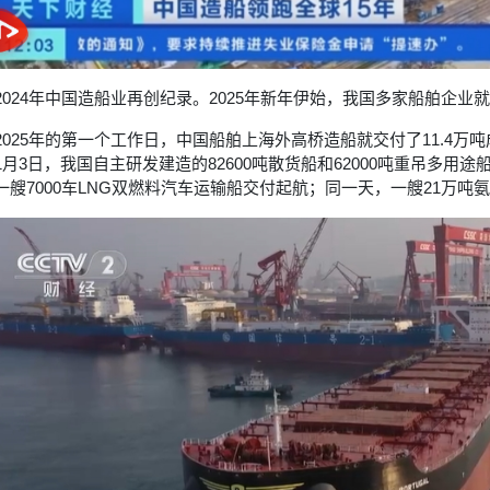
2024年中国造船业再创纪录。2025年新年伊始，我国多家船舶企业
2025年的第一个工作日，中国船舶上海外高桥造船就交付了11.4万
1月3日，我国自主研发建造的82600吨散货船和62000吨重吊多用
一艘7000车LNG双燃料汽车运输船交付起航；同一天，一艘21万