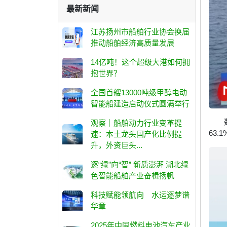
最新新闻
江苏扬州市船舶行业协会换届
推动船舶经济高质量发展
14亿吨！这个超级大港如何拥
抱世界？
全国首艘13000吨级甲醇电动
智能船建造启动仪式圆满举行
观察｜船舶动力行业变革提
63
速：本土龙头国产化比例提
升，外资巨头...
逐“绿”向“智” 新质澎湃 湖北绿
色智能船舶产业奋楫扬帆
科技赋能领航向 水运逐梦谱
华章
2025年中国燃料电池汽车产业