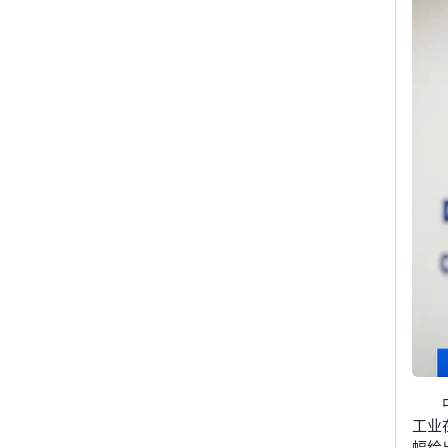
工业
幅给