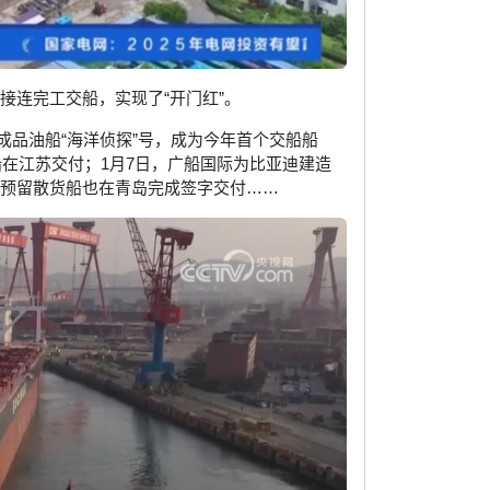
就接连完工交船，实现了“开门红”。
吨成品油船“海洋侦探”号，成为今年首个交船船
途船在江苏交付；1月7日，广船国际为比亚迪建造
吨氨预留散货船也在青岛完成签字交付……