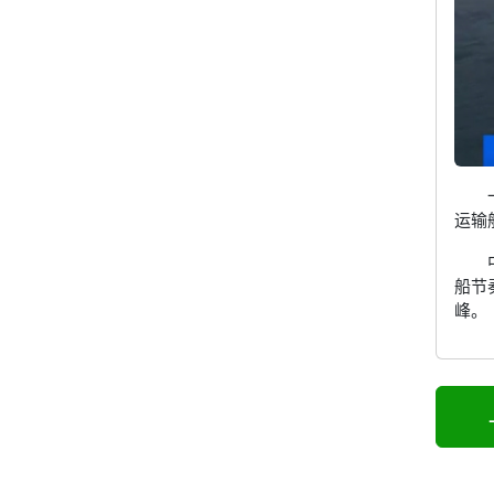
运输
船节
峰。